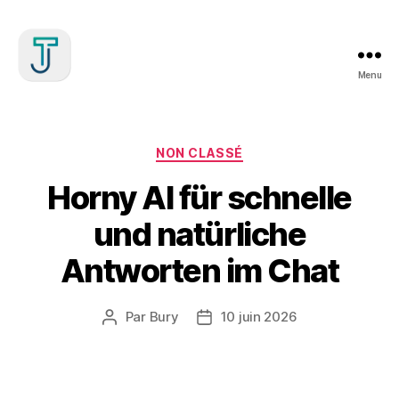
Menu
Julien
Treille
Catégories
NON CLASSÉ
Horny AI für schnelle
und natürliche
Antworten im Chat
Par
Bury
10 juin 2026
Auteur
Date
de
de
l’article
l’article