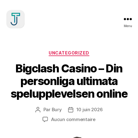
Menu
Julien
Treille
Catégories
UNCATEGORIZED
Bigclash Casino – Din
personliga ultimata
spelupplevelsen online
Par
Bury
10 juin 2026
Auteur
Date
de
de
sur
Aucun commentaire
l’article
l’article
Bigclash
Casino