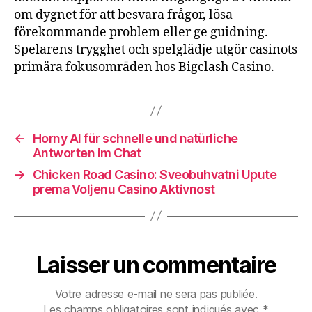
om dygnet för att besvara frågor, lösa
förekommande problem eller ge guidning.
Spelarens trygghet och spelglädje utgör casinots
primära fokusområden hos Bigclash Casino.
←
Horny AI für schnelle und natürliche
Antworten im Chat
→
Chicken Road Casino: Sveobuhvatni Upute
prema Voljenu Casino Aktivnost
Laisser un commentaire
Votre adresse e-mail ne sera pas publiée.
Les champs obligatoires sont indiqués avec
*