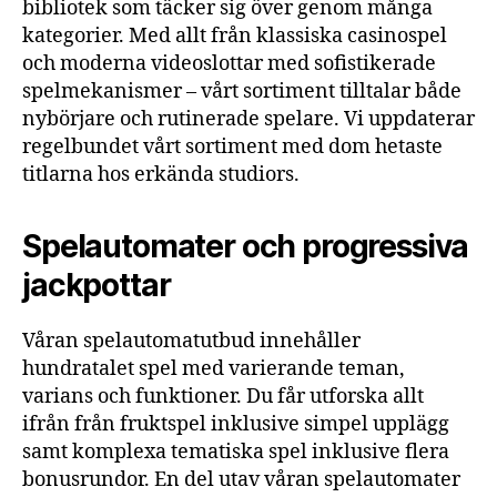
bibliotek som täcker sig över genom många
kategorier. Med allt från klassiska casinospel
och moderna videoslottar med sofistikerade
spelmekanismer – vårt sortiment tilltalar både
nybörjare och rutinerade spelare. Vi uppdaterar
regelbundet vårt sortiment med dom hetaste
titlarna hos erkända studiors.
Spelautomater och progressiva
jackpottar
Våran spelautomatutbud innehåller
hundratalet spel med varierande teman,
varians och funktioner. Du får utforska allt
ifrån från fruktspel inklusive simpel upplägg
samt komplexa tematiska spel inklusive flera
bonusrundor. En del utav våran spelautomater