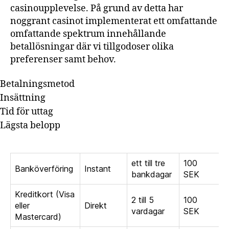
casinoupplevelse. På grund av detta har
noggrant casinot implementerat ett omfattande
omfattande spektrum innehållande
betallösningar där vi tillgodoser olika
preferenser samt behov.
Betalningsmetod
Insättning
Tid för uttag
Lägsta belopp
ett till tre
100
Banköverföring
Instant
bankdagar
SEK
Kreditkort (Visa
2 till 5
100
eller
Direkt
vardagar
SEK
Mastercard)