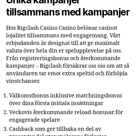
tillsammans med kampanjer
Hos Bigclash Casino Casino belönar casinot
lojalitet tillsammans med engagemang. Vårt
erbjudanden är designat till att ge maximalt
valuta över hela din er spelupplevelse på oss.
Från registreringsbonus och återkommande
kampanjer – Bigclash försäkrar oss oss om att så
användaren tar emot extra speltid och förhöjda
vinstchanser.
Välkomstbonus inklusive matchningsbonus
över dina första initiala insättningar
Veckovis återkommande reload-bonusar för
engagerade spelare
Cashback som ger tillbaka en del av