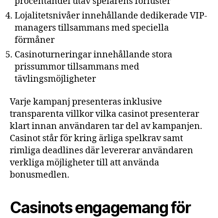
procentandel utav spelarens förluster
Lojalitetsnivåer innehållande dedikerade VIP-
managers tillsammans med speciella
förmåner
Casinoturneringar innehållande stora
prissummor tillsammans med
tävlingsmöjligheter
Varje kampanj presenteras inklusive
transparenta villkor vilka casinot presenterar
klart innan användaren tar del av kampanjen.
Casinot står för kring ärliga spelkrav samt
rimliga deadlines där levererar användaren
verkliga möjligheter till att använda
bonusmedlen.
Casinots engagemang för