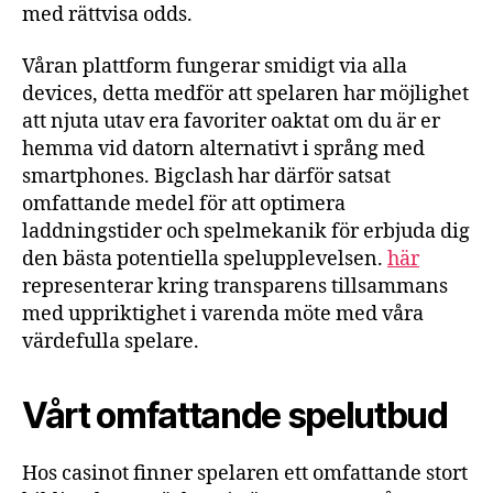
med rättvisa odds.
Våran plattform fungerar smidigt via alla
devices, detta medför att spelaren har möjlighet
att njuta utav era favoriter oaktat om du är er
hemma vid datorn alternativt i språng med
smartphones. Bigclash har därför satsat
omfattande medel för att optimera
laddningstider och spelmekanik för erbjuda dig
den bästa potentiella spelupplevelsen.
här
representerar kring transparens tillsammans
med uppriktighet i varenda möte med våra
värdefulla spelare.
Vårt omfattande spelutbud
Hos casinot finner spelaren ett omfattande stort