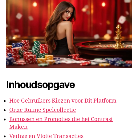
Je
Ultieme
Gids
voor
Digitaal
Gokken
Inhoudsopgave
Hoe Gebruikers Kiezen voor Dit Platform
Onze Ruime Spelcollectie
Bonussen en Promoties die het Contrast
Maken
Veilige en Vlotte Transacties