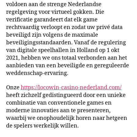
voldoen aan de strenge Nederlandse
regelgeving voor virtueel gokken. Die
verificatie garandeert dat elk game
rechtvaardig verloopt en zodat uw privé data
beveiligd zijn volgens de maximale
beveiligingsstandaarden. Vanaf de regulering
van digitale speelhallen in Holland op 1 okt
2021, hebben we ons totaal verbonden aan het
aanbieden van een beveiligde en gereguleerde
weddenschap-ervaring.
Onze
https://locowin-casino-nederland.com/
heeft zichzelf gedistingueerd door een unieke
combinatie van conventionele games en
moderne innovaties aan te presenteren,
waarbij we onophoudelijk horen naar hetgeen
de spelers werkelijk willen.