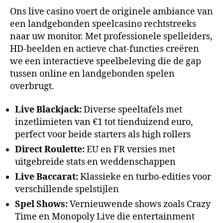
Ons live casino voert de originele ambiance van
een landgebonden speelcasino rechtstreeks
naar uw monitor. Met professionele spelleiders,
HD-beelden en actieve chat-functies creëren
we een interactieve speelbeleving die de gap
tussen online en landgebonden spelen
overbrugt.
Live Blackjack:
Diverse speeltafels met
inzetlimieten van €1 tot tienduizend euro,
perfect voor beide starters als high rollers
Direct Roulette:
EU en FR versies met
uitgebreide stats en weddenschappen
Live Baccarat:
Klassieke en turbo-edities voor
verschillende spelstijlen
Spel Shows:
Vernieuwende shows zoals Crazy
Time en Monopoly Live die entertainment