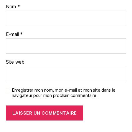
Nom
*
E-mail
*
Site web
Enregistrer mon nom, mon e-mail et mon site dans le
navigateur pour mon prochain commentaire.