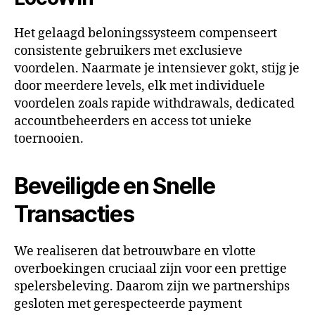
Het gelaagd beloningssysteem compenseert
consistente gebruikers met exclusieve
voordelen. Naarmate je intensiever gokt, stijg je
door meerdere levels, elk met individuele
voordelen zoals rapide withdrawals, dedicated
accountbeheerders en access tot unieke
toernooien.
Beveiligde en Snelle
Transacties
We realiseren dat betrouwbare en vlotte
overboekingen cruciaal zijn voor een prettige
spelersbeleving. Daarom zijn we partnerships
gesloten met gerespecteerde payment