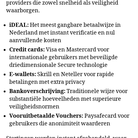
providers die zowel snelheid als veiligheid
waarborgen.
iDEAL:
Het meest gangbare betaalwijze in
Nederland met instant verificatie en nul
aanvullende kosten
Credit cards:
Visa en Mastercard voor
internationale gebruikers met beveiligde
driedimensionale Secure technologie
E-wallets:
Skrill en Neteller voor rapide
betalingen met extra privacy
Bankoverschrijving:
Traditionele wijze voor
substantiële hoeveelheden met superieure
veiligheidsnormen
Vooruitbetaalde Vouchers:
Paysafecard voor
gebruikers die anonimiteit waarderen