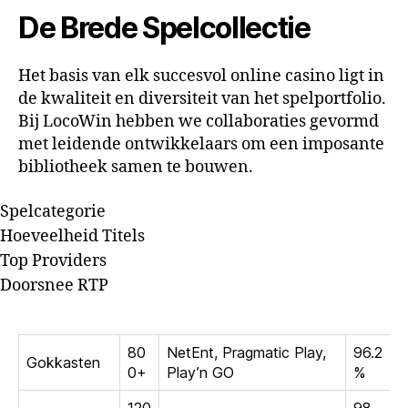
De Brede Spelcollectie
Het basis van elk succesvol online casino ligt in
de kwaliteit en diversiteit van het spelportfolio.
Bij LocoWin hebben we collaboraties gevormd
met leidende ontwikkelaars om een imposante
bibliotheek samen te bouwen.
Spelcategorie
Hoeveelheid Titels
Top Providers
Doorsnee RTP
80
NetEnt, Pragmatic Play,
96.2
Gokkasten
0+
Play’n GO
%
120
98.