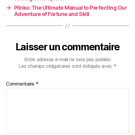
→
Plinko: The Ultimate Manual to Perfecting Our
Adventure of Fortune and Skill
Laisser un commentaire
Votre adresse e-mail ne sera pas publiée.
Les champs obligatoires sont indiqués avec
*
Commentaire
*