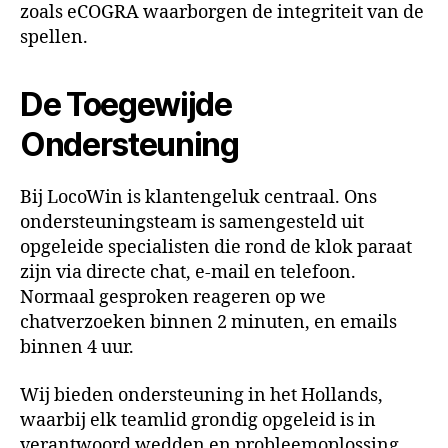
zoals eCOGRA waarborgen de integriteit van de
spellen.
De Toegewijde
Ondersteuning
Bij LocoWin is klantengeluk centraal. Ons
ondersteuningsteam is samengesteld uit
opgeleide specialisten die rond de klok paraat
zijn via directe chat, e-mail en telefoon.
Normaal gesproken reageren op we
chatverzoeken binnen 2 minuten, en emails
binnen 4 uur.
Wij bieden ondersteuning in het Hollands,
waarbij elk teamlid grondig opgeleid is in
verantwoord wedden en probleemoplossing.