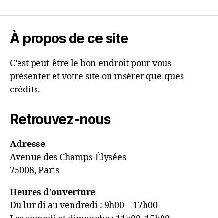
À propos de ce site
C’est peut-être le bon endroit pour vous
présenter et votre site ou insérer quelques
crédits.
Retrouvez-nous
Adresse
Avenue des Champs-Élysées
75008, Paris
Heures d’ouverture
Du lundi au vendredi : 9h00—17h00