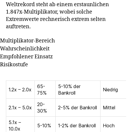
Weltrekord steht ab einem erstaunlichen
1.847x-Multiplikator, wobei solche
Extremwerte rechnerisch extrem selten
auftreten.
Multiplikator-Bereich
Wahrscheinlichkeit
Empfohlener Einsatz
Risikostufe
65-
5-10% der
1.2x – 2.0x
Niedrig
75%
Bankroll
20-
2.1x – 5.0x
2-5% der Bankroll
Mittel
30%
5.1x –
5-10%
1-2% der Bankroll
Hoch
10.0x