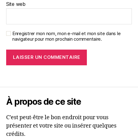
Site web
Enregistrer mon nom, mon e-mail et mon site dans le
navigateur pour mon prochain commentaire.
À propos de ce site
C’est peut-être le bon endroit pour vous
présenter et votre site ou insérer quelques
crédits.