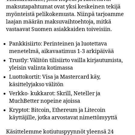
maksutapahtumat ovat yksi keskeinen tekijä
myönteistä pelikokemusta. Niinpä tarjoamme
laajan määrän maksuvaihtoehtoja, mitkä
vastaavat Suomen asiakkaiden toiveisiin.
Pankkisiirto: Perinteinen ja luotettava
menetelmä, aikavaatimus 1-3 arkipäivää
Trustly: Välitön tilisiirto vailla kirjautumista,
yleisin valinta kotimassa
Luottokortit: Visa ja Mastercard käy,
käsittelyjakso välitön
Verkko- kukkarot: Skrill, Neteller ja
MuchBetter nopeine ajoissa
Kryptot: Bitcoin, Ethereum ja Litecoin
käyttäjille, jotka arvostavat nimettömyyttä
Käsittelemme kotiutuspyynnöt yleensä 24