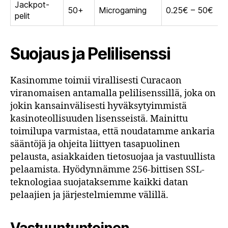
Jackpot-
50+
Microgaming
0.25€ – 50€
pelit
Suojaus ja Pelilisenssi
Kasinomme toimii virallisesti Curacaon
viranomaisen antamalla pelilisenssillä, joka on
jokin kansainvälisesti hyväksytyimmistä
kasinoteollisuuden lisensseistä. Mainittu
toimilupa varmistaa, että noudatamme ankaria
sääntöjä ja ohjeita liittyen tasapuolinen
pelausta, asiakkaiden tietosuojaa ja vastuullista
pelaamista. Hyödynnämme 256-bittisen SSL-
teknologiaa suojataksemme kaikki datan
pelaajien ja järjestelmiemme välillä.