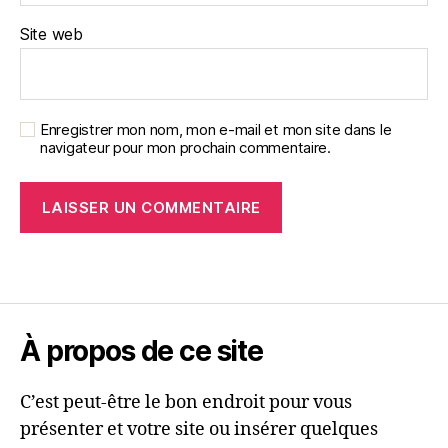
Site web
Enregistrer mon nom, mon e-mail et mon site dans le
navigateur pour mon prochain commentaire.
À propos de ce site
C’est peut-être le bon endroit pour vous
présenter et votre site ou insérer quelques