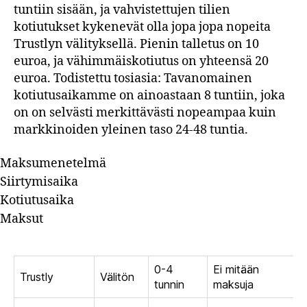
tuntiin sisään, ja vahvistettujen tilien
kotiutukset kykenevät olla jopa jopa nopeita
Trustlyn välityksellä. Pienin talletus on 10
euroa, ja vähimmäiskotiutus on yhteensä 20
euroa. Todistettu tosiasia: Tavanomainen
kotiutusaikamme on ainoastaan 8 tuntiin, joka
on on selvästi merkittävästi nopeampaa kuin
markkinoiden yleinen taso 24-48 tuntia.
Maksumenetelmä
Siirtymisaika
Kotiutusaika
Maksut
0-4
Ei mitään
Trustly
Välitön
tunnin
maksuja