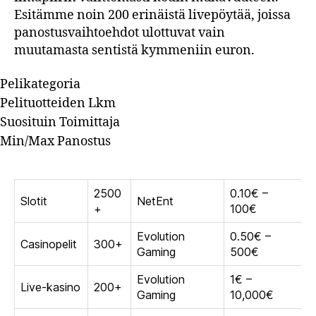
Esitämme noin 200 erinäistä livepöytää, joissa
panostusvaihtoehdot ulottuvat vain
muutamasta sentistä kymmeniin euron.
Pelikategoria
Pelituotteiden Lkm
Suosituin Toimittaja
Min/Max Panostus
2500
0.10€ –
Slotit
NetEnt
+
100€
Evolution
0.50€ –
Casinopelit
300+
Gaming
500€
Evolution
1€ –
Live-kasino
200+
Gaming
10,000€