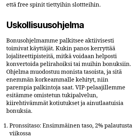
että free spinit tiettyihin slottteihin.
Uskollisuusohjelma
Bonusohjelmamme palkitsee aktiivisesti
toimivat käyttäjät. Kukin panos kerryttää
lojaliteettipisteitä, mitkä voidaan helposti
konvertoida pelirahoiksi tai muihin bonuksiin.
Ohjelma muodostuu monista tasoista, ja sitä
enemmän korkeammalle kehityt, niin
parempia palkintoja saat. VIP-pelaajillemme
esitämme omistetun tukipalvelun,
kiirehtivämmät kotiutukset ja ainutlaatuisia
bonuksia.
Pronssitaso: Ensimmäinen taso, 2% palautusta
viikossa