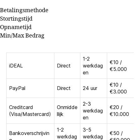
Betalingsmethode
Stortingstijd
Opnametijd
Min/Max Bedrag
1-2
€10 /
iDEAL
Direct
werkdag
€5.000
en
€10 /
PayPal
Direct
24 uur
€3.000
2-3
Creditcard
Onmidde
€20 /
werkdag
(Visa/Mastercard)
llijk
€10.000
en
1-2
3-5
Bankoverschrijvin
€50 /
werkdag
werkdag