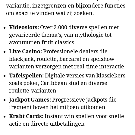
variantie, inzetgrenzen en bijzondere functies
om exact te vinden wat zij zoeken.
Videoslots:
Over 2.000 diverse spellen met
gevarieerde thema’s, van mythologie tot
avontuur en fruit-classics
Live Casino:
Professionele dealers die
blackjack, roulette, baccarat en spelshow
varianten verzorgen met real-time interactie
Tafelspellen:
Digitale versies van klassiekers
zoals poker, Caribbean stud en diverse
roulette-varianten
Jackpot Games:
Progressieve jackpots die
frequent boven het miljoen uitkomen
Krabt Cards:
Instant win spellen voor snelle
actie en directe uitbetalingen