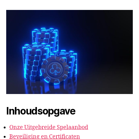
OneDun
Casino:
Uw
Bestemming
voor
Premium
Virtuele
Casinoplezier
Inhoudsopgave
Onze Uitgebreide Spelaanbod
Beveiliging en Certificaten