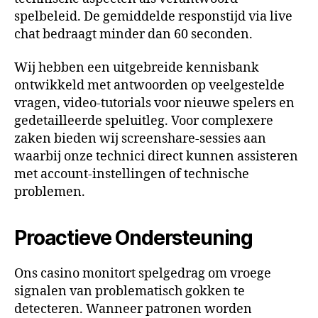
spelbeleid. De gemiddelde responstijd via live
chat bedraagt minder dan 60 seconden.
Wij hebben een uitgebreide kennisbank
ontwikkeld met antwoorden op veelgestelde
vragen, video-tutorials voor nieuwe spelers en
gedetailleerde speluitleg. Voor complexere
zaken bieden wij screenshare-sessies aan
waarbij onze technici direct kunnen assisteren
met account-instellingen of technische
problemen.
Proactieve Ondersteuning
Ons casino monitort spelgedrag om vroege
signalen van problematisch gokken te
detecteren. Wanneer patronen worden