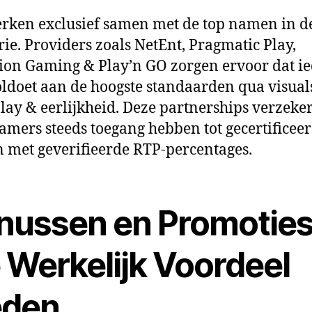
rken exclusief samen met de top namen in d
rie. Providers zoals NetEnt, Pragmatic Play,
ion Gaming & Play’n GO zorgen ervoor dat i
oldoet aan de hoogste standaarden qua visual
ay & eerlijkheid. Deze partnerships verzeke
amers steeds toegang hebben tot gecertificee
n met geverifieerde RTP-percentages.
nussen en Promotie
 Werkelijk Voordeel
eden