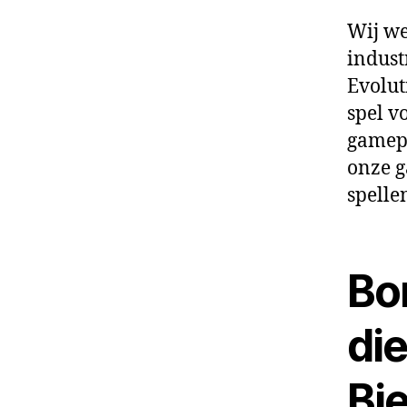
Wij we
indust
Evolut
spel v
gamepl
onze g
spelle
Bo
die
Bi