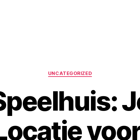
Catégories
UNCATEGORIZED
Speelhuis: 
Locatie voo