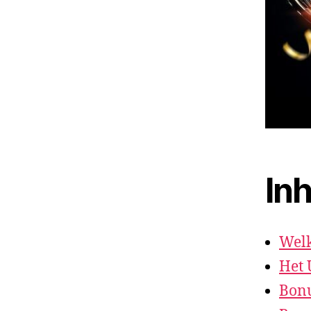
In
Welk
Het 
Bonu