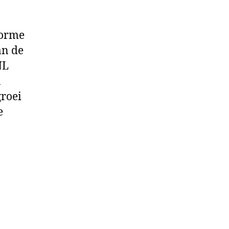
norme
an de
NL
a
groei
e