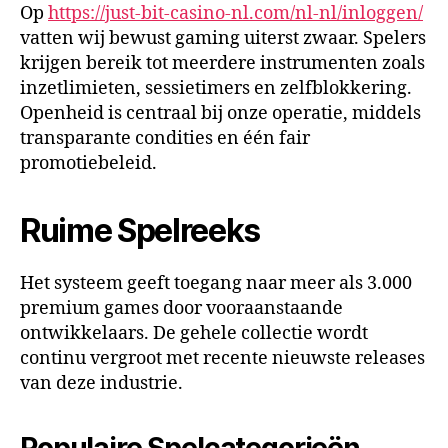
Op
https://just-bit-casino-nl.com/nl-nl/inloggen/
vatten wij bewust gaming uiterst zwaar. Spelers
krijgen bereik tot meerdere instrumenten zoals
inzetlimieten, sessietimers en zelfblokkering.
Openheid is centraal bij onze operatie, middels
transparante condities en één fair
promotiebeleid.
Ruime Spelreeks
Het systeem geeft toegang naar meer als 3.000
premium games door vooraanstaande
ontwikkelaars. De gehele collectie wordt
continu vergroot met recente nieuwste releases
van deze industrie.