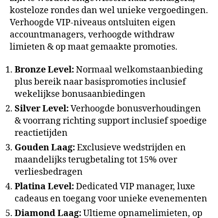
kosteloze rondes dan wel unieke vergoedingen.
Verhoogde VIP-niveaus ontsluiten eigen
accountmanagers, verhoogde withdraw
limieten & op maat gemaakte promoties.
Bronze Level:
Normaal welkomstaanbieding
plus bereik naar basispromoties inclusief
wekelijkse bonusaanbiedingen
Silver Level:
Verhoogde bonusverhoudingen
& voorrang richting support inclusief spoedige
reactietijden
Gouden Laag:
Exclusieve wedstrijden en
maandelijks terugbetaling tot 15% over
verliesbedragen
Platina Level:
Dedicated VIP manager, luxe
cadeaus en toegang voor unieke evenementen
Diamond Laag:
Ultieme opnamelimieten, op