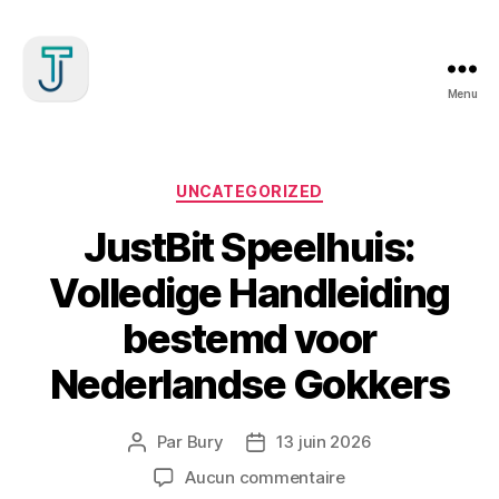
Menu
Julien
Treille
Catégories
UNCATEGORIZED
JustBit Speelhuis:
Volledige Handleiding
bestemd voor
Nederlandse Gokkers
Par
Bury
13 juin 2026
Auteur
Date
de
de
sur
Aucun commentaire
l’article
l’article