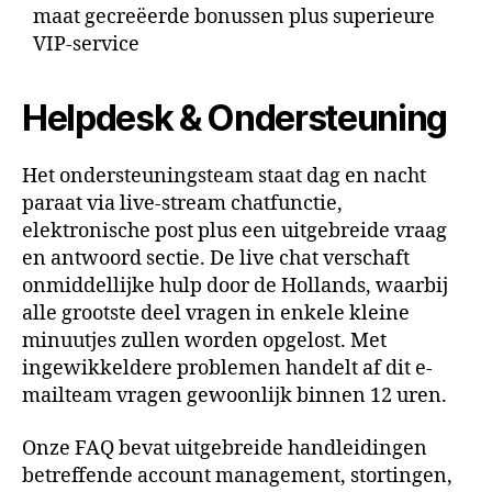
maat gecreëerde bonussen plus superieure
VIP-service
Helpdesk & Ondersteuning
Het ondersteuningsteam staat dag en nacht
paraat via live-stream chatfunctie,
elektronische post plus een uitgebreide vraag
en antwoord sectie. De live chat verschaft
onmiddellijke hulp door de Hollands, waarbij
alle grootste deel vragen in enkele kleine
minuutjes zullen worden opgelost. Met
ingewikkeldere problemen handelt af dit e-
mailteam vragen gewoonlijk binnen 12 uren.
Onze FAQ bevat uitgebreide handleidingen
betreffende account management, stortingen,