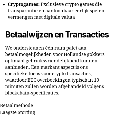
Cryptogames:
Exclusieve crypto games die
transparantie en aantoonbaar eerlijk spelen
vermengen met digitale valuta
Betaalwijzen en Transacties
We ondersteunen één ruim palet aan
betaalmogelijkheden voor Hollandse gokkers
optimaal gebruiksvriendelijkheid kunnen
aanbieden. Een markant aspect is ons
specifieke focus voor crypto transacties,
waardoor BTC overboekingen typisch in 10
minuten zullen worden afgehandeld volgens
blockchain-specificaties.
Betaalmethode
Laagste Storting