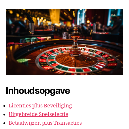
JustBit
Speelhuis:
Volledige
Handleiding
bestemd
voor
Nederlandse
Gokkers
Inhoudsopgave
Licenties plus Beveiliging
Uitgebreide Spelselectie
Betaalwijzen plus Transacties