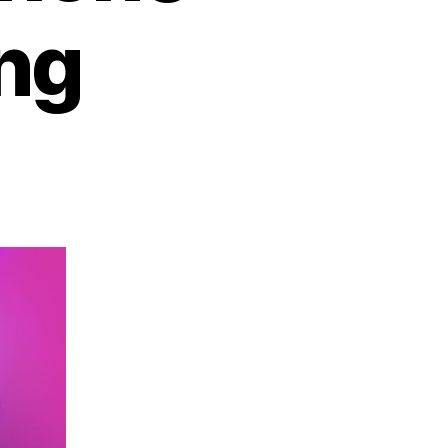
ng
sur
Al
Wat
Men
Dient
Kennen
Omtrent
Smartphone
Casino
Ervaring