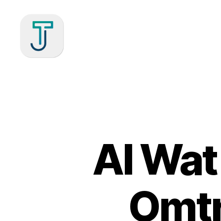
Julien
Treille
Al Wat
Omtr