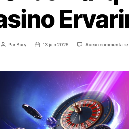
asino Ervari
Par
Bury
13 juin 2026
Aucun commentaire
Auteur
Date
de
de
l’article
l’article