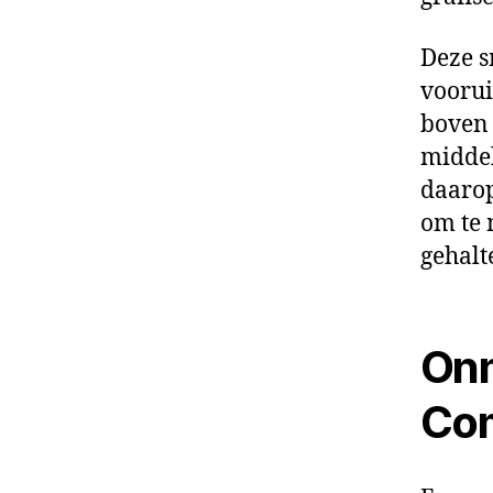
Deze s
voorui
boven 
middel
daarop
om te 
gehalt
Onm
Co