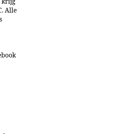
krijg
. Alle
s
ebook