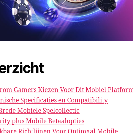
erzicht
om Gamers Kiezen Voor Dit Mobiel Platfor
nische Specificaties en Compatibility
Brede Mobiele Spelcollectie
rity plus Mobile Betaalopties
kbare Richtlijnen Voor Optimaal Mobile