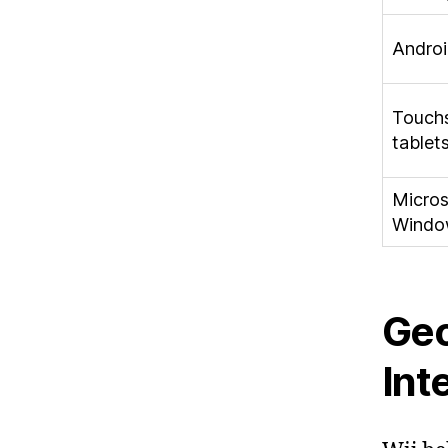
Andro
Touch
tablet
Micros
Windo
Geo
Int