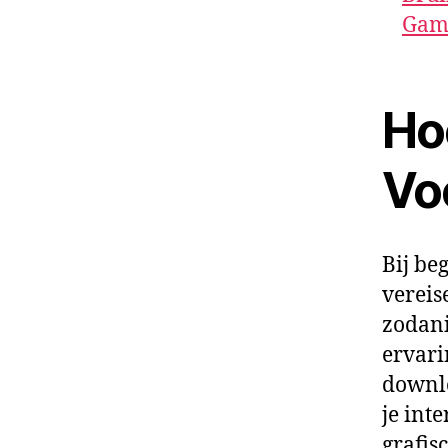
Gami
Ho
Voo
Bij be
vereis
zodani
ervari
downlo
je int
grafis