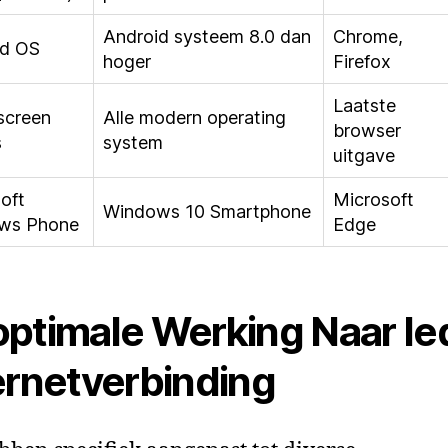
Android systeem 8.0 dan
Chrome,
id OS
hoger
Firefox
Laatste
screen
Alle modern operating
browser
s
system
uitgave
oft
Microsoft
Windows 10 Smartphone
ws Phone
Edge
ptimale Werking Naar Ie
ernetverbinding