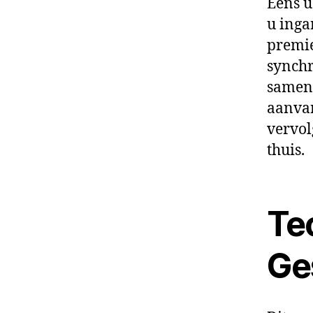
Eens u
u inga
premie
synchr
samenv
aanvan
vervol
thuis.
Tec
Ge