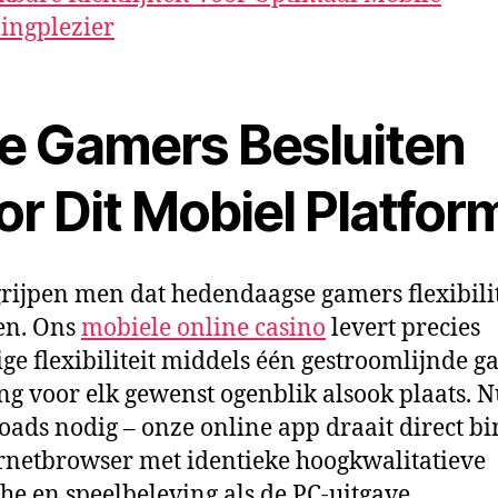
ngplezier
e Gamers Besluiten
r Dit Mobiel Platfor
grijpen men dat hedendaagse gamers flexibilit
en. Ons
mobiele online casino
levert precies
ge flexibiliteit middels één gestroomlijnde g
ng voor elk gewenst ogenblik alsook plaats. N
ads nodig – onze online app draait direct b
ernetbrowser met identieke hoogkwalitatieve
che en speelbeleving als de PC-uitgave.