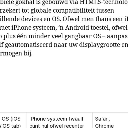
biele gokhal is gebouwd via HTML5-technolo
rzekert tot globale compatibiliteit tussen
illende devices en OS. Ofwel men thans een 
met iPhone systeem, ‘n Android toestel, ofwel
b plus één minder veel gangbaar OS – aanpas
lf geautomatiseerd naar uw displaygrootte e
rmogen bij.
 OS (iOS
iPhone systeem twaalf
Safari,
/iOS tab)
punt nul ofwel recenter
Chrome