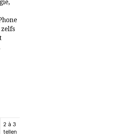
gie,
iPhone
 zelfs
t
n
2 à 3
tellen