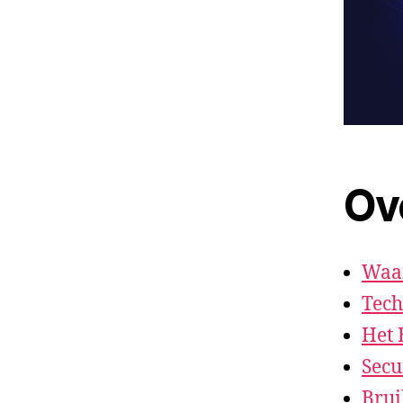
Ov
Waar
Tech
Het 
Secu
Brui