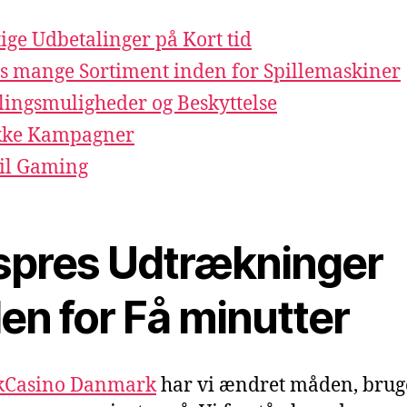
ige Udbetalinger på Kort tid
s mange Sortiment inden for Spillemaskiner
lingsmuligheder og Beskyttelse
kke Kampagner
il Gaming
spres Udtrækninger
en for Få minutter
kCasino Danmark
har vi ændret måden, brug