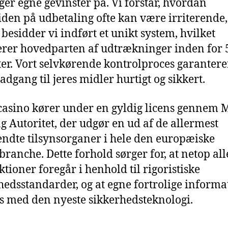
er egne gevinster på. Vi forstår, hvordan
iden på udbetaling ofte kan være irriterende,
 besidder vi indført et unikt system, hvilket
rer hovedparten af udtrækninger inden for 
er. Vort selvkørende kontrolproces garanterer
adgang til jeres midler hurtigt og sikkert.
casino kører under en gyldig licens gennem 
 Autoritet, der udgør en ud af de allermest
ndte tilsynsorganer i hele den europæiske
branche. Dette forhold sørger for, at netop all
ktioner foregår i henhold til rigoristiske
hedsstandarder, og at egne fortrolige informa
 med den nyeste sikkerhedsteknologi.