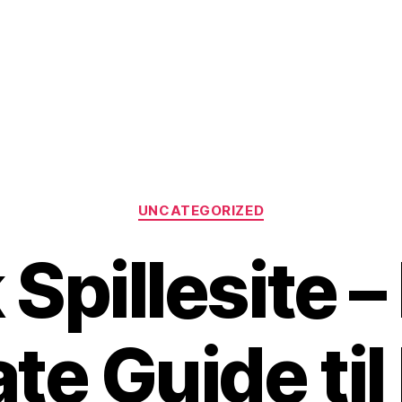
Catégories
UNCATEGORIZED
 Spillesite –
te Guide ti