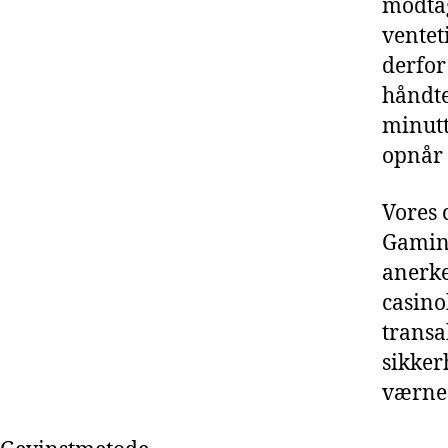
modtag
ventet
derfor
håndte
minutt
opnår 
Vores 
Gaming
anerke
casino
transa
sikker
værnes