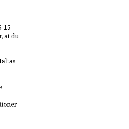
5-15
, at du
Maltas
e
tioner