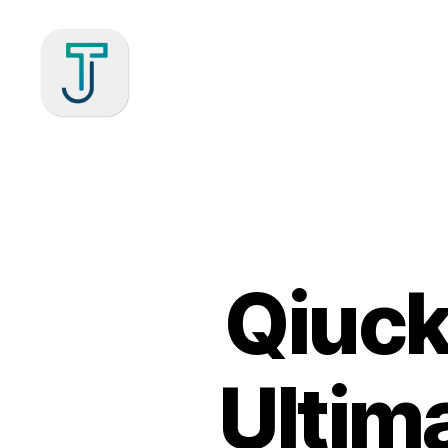
Julien
Treille
Qiuck
Ultima