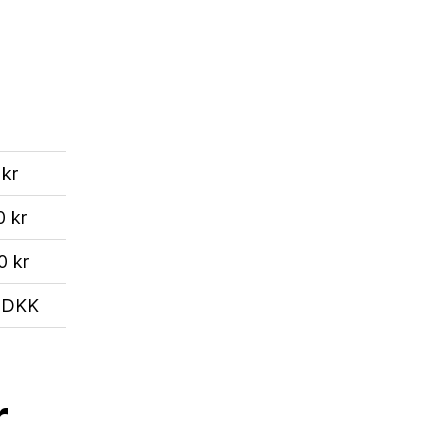
 kr
0 kr
0 kr
 DKK
r