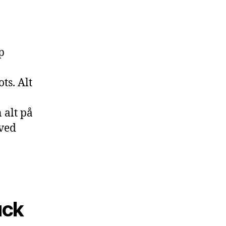
p
ts. Alt
 alt på
 ved
uck