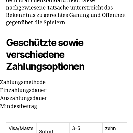
dem Branchenstandard liegt. Diese
nachgewiesene Tatsache unterstreicht das
Bekenntnis zu gerechtes Gaming und Offenheit
gegenüber die Spielern.
Geschützte sowie
verschiedene
Zahlungsoptionen
Zahlungsmethode
Einzahlungsdauer
Auszahlungsdauer
Mindestbetrag
Visa/Maste
3-5
zehn
Sofort