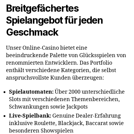
Breitgefächertes
Spielangebot für jeden
Geschmack
Unser Online-Casino bietet eine
beeindruckende Palette von Glücksspielen von
renommierten Entwicklern. Das Portfolio
enthält verschiedene Kategorien, die selbst
anspruchsvollste Kunden überzeugen:
Spielautomaten:
Über 2000 unterschiedliche
Slots mit verschiedenen Themenbereichen,
Schwankungen sowie Jackpots
Live-Spielbank:
Genuine Dealer-Erfahrung
inklusive Roulette, Blackjack, Baccarat sowie
besonderen Showspielen