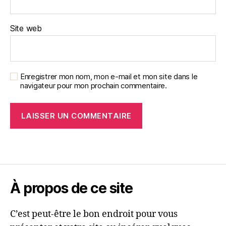
Site web
Enregistrer mon nom, mon e-mail et mon site dans le
navigateur pour mon prochain commentaire.
À propos de ce site
C’est peut-être le bon endroit pour vous