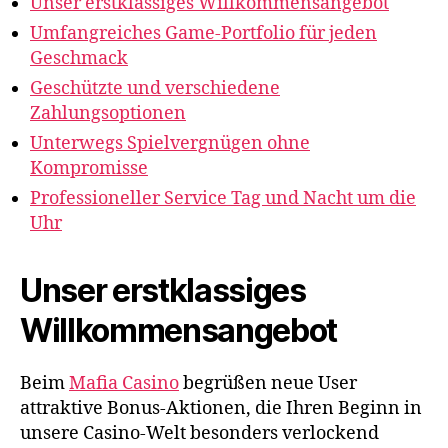
Unser erstklassiges Willkommensangebot
Umfangreiches Game-Portfolio für jeden
Geschmack
Geschützte und verschiedene
Zahlungsoptionen
Unterwegs Spielvergnügen ohne
Kompromisse
Professioneller Service Tag und Nacht um die
Uhr
Unser erstklassiges
Willkommensangebot
Beim
Mafia Casino
begrüßen neue User
attraktive Bonus-Aktionen, die Ihren Beginn in
unsere Casino-Welt besonders verlockend