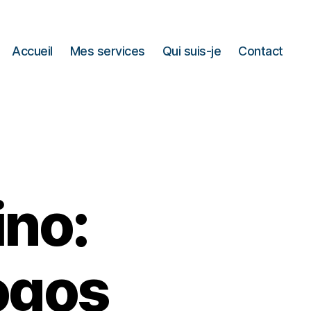
Accueil
Mes services
Qui suis-je
Contact
ino:
ogos