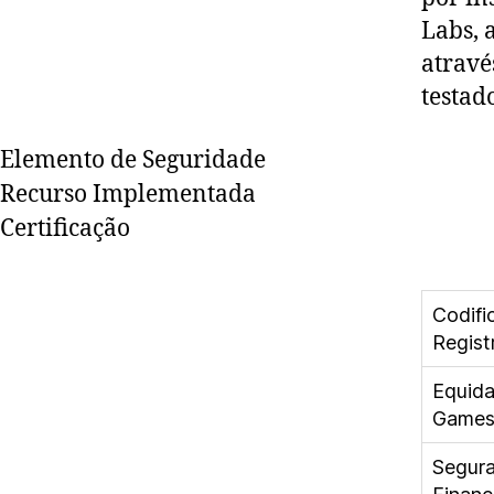
Labs, 
atravé
testad
Elemento de Seguridade
Recurso Implementada
Certificação
Codifi
Regist
Equid
Game
Segur