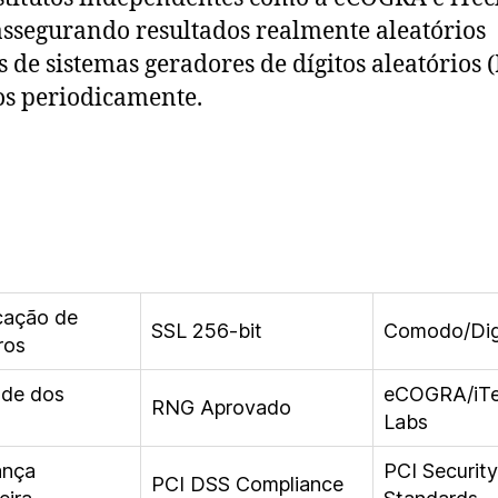
assegurando resultados realmente aleatórios
s de sistemas geradores de dígitos aleatórios 
os periodicamente.
cação de
SSL 256-bit
Comodo/Dig
ros
ade dos
eCOGRA/iT
RNG Aprovado
s
Labs
ança
PCI Security
PCI DSS Compliance