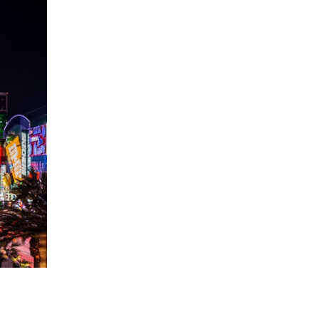
ogos
Completo
de
ntretenimento
e
Apostas
nline