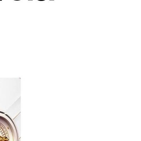
ur
Legiano
Casino
Twoja
Brama
do
wiata
ier
nline