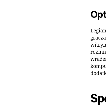
Opt
Legian
gracza
witryn
rozmia
wrażen
kompu
dodat
Sp