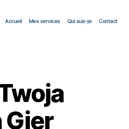
Accueil
Mes services
Qui suis-je
Contact
 Twoja
 Gier