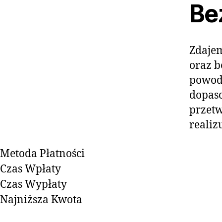
Be
Zdajem
oraz b
powod
dopaso
przetw
realiz
Metoda Płatności
Czas Wpłaty
Czas Wypłaty
Najniższa Kwota