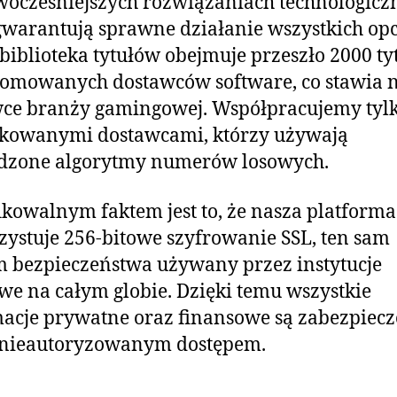
ocześniejszych rozwiązaniach technologicz
gwarantują sprawne działanie wszystkich opcj
biblioteka tytułów obejmuje przeszło 2000 t
omowanych dostawców software, co stawia 
ce branży gamingowej. Współpracujemy tylk
ikowanymi dostawcami, którzy używają
dzone algorytmy numerów losowych.
kowalnym faktem jest to, że nasza platforma
ystuje 256-bitowe szyfrowanie SSL, ten sam
 bezpieczeństwa używany przez instytucje
e na całym globie. Dzięki temu wszystkie
acje prywatne oraz finansowe są zabezpiec
 nieautoryzowanym dostępem.