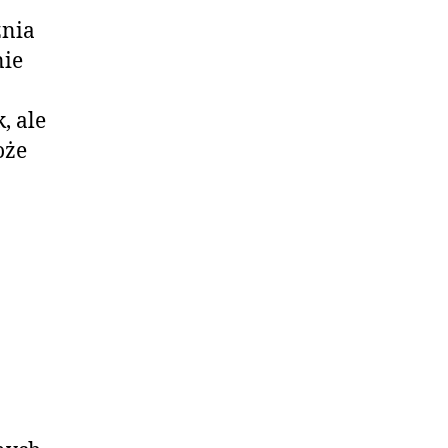
nia
nie
, ale
oże