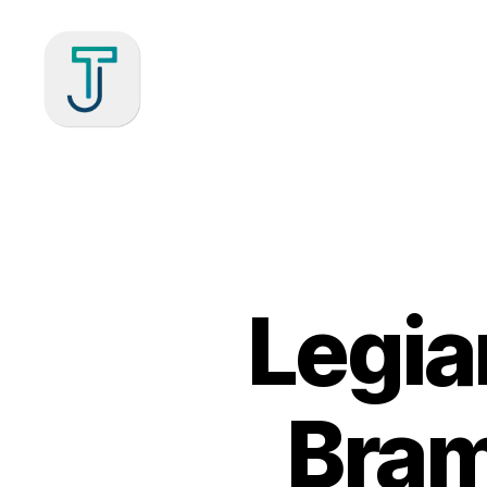
Julien
Treille
Legia
Bram