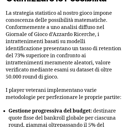
La strategia statistico al nostro gioco impone
conoscenza delle possibilità matematiche.
Conformemente a uno analisi diffuso nel
Giornale of Gioco d’Azzardo Ricerche, i
intrattenimenti basati su modelli
identificazione presentano un tasso di retention
del 73% superiore in confronto ai
intrattenimenti meramente aleatori, valore
verificato mediante esami su dataset di oltre
50.000 round di gioco.
I player veterani implementano varie
metodologie per perfezionare le proprie partite:
Gestione progressiva del budget:
destinare
quote fisse del bankroll globale per ciascuna
round, giammai oltrepassando il 5% del