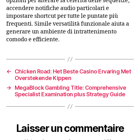
opzioni per alterare la celerità delle sequenze,
accendere notifiche audio particolari e
impostare shortcut per tutte le puntate più
frequenti. Simile versatilità funzionale aiuta a
generare un ambiente di intrattenimento
comodo e efficiente.
←
Chicken Road: Het Beste Casino Ervaring Met
Overstekende Kippen
→
MegaBlock Gambling Title: Comprehensive
Specialist Examination plus Strategy Guide
Laisser un commentaire