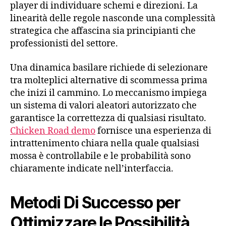
player di individuare schemi e direzioni. La
linearità delle regole nasconde una complessità
strategica che affascina sia principianti che
professionisti del settore.
Una dinamica basilare richiede di selezionare
tra molteplici alternative di scommessa prima
che inizi il cammino. Lo meccanismo impiega
un sistema di valori aleatori autorizzato che
garantisce la correttezza di qualsiasi risultato.
Chicken Road demo
fornisce una esperienza di
intrattenimento chiara nella quale qualsiasi
mossa è controllabile e le probabilità sono
chiaramente indicate nell’interfaccia.
Metodi Di Successo per
Ottimizzare le Possibilità