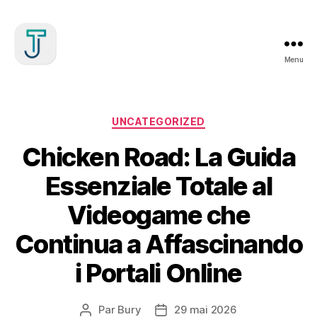
Menu
Julien
Treille
Catégories
UNCATEGORIZED
Chicken Road: La Guida
Essenziale Totale al
Videogame che
Continua a Affascinando
i Portali Online
Par
Bury
29 mai 2026
Auteur
Date