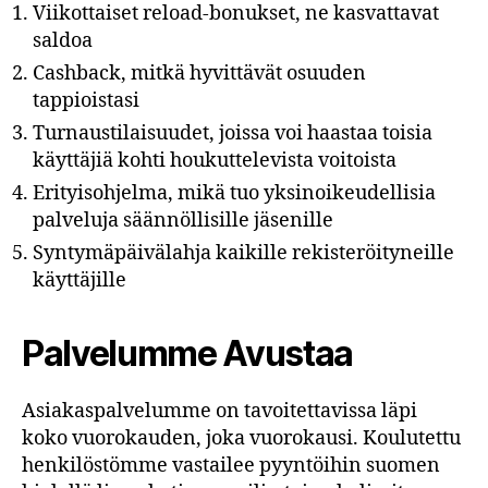
Viikottaiset reload-bonukset, ne kasvattavat
saldoa
Cashback, mitkä hyvittävät osuuden
tappioistasi
Turnaustilaisuudet, joissa voi haastaa toisia
käyttäjiä kohti houkuttelevista voitoista
Erityisohjelma, mikä tuo yksinoikeudellisia
palveluja säännöllisille jäsenille
Syntymäpäivälahja kaikille rekisteröityneille
käyttäjille
Palvelumme Avustaa
Asiakaspalvelumme on tavoitettavissa läpi
koko vuorokauden, joka vuorokausi. Koulutettu
henkilöstömme vastailee pyyntöihin suomen