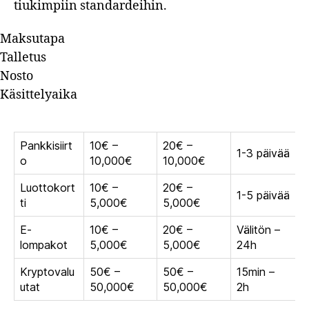
tiukimpiin standardeihin.
Maksutapa
Talletus
Nosto
Käsittelyaika
Pankkisiirt
10€ –
20€ –
1-3 päivää
o
10,000€
10,000€
Luottokort
10€ –
20€ –
1-5 päivää
ti
5,000€
5,000€
E-
10€ –
20€ –
Välitön –
lompakot
5,000€
5,000€
24h
Kryptovalu
50€ –
50€ –
15min –
utat
50,000€
50,000€
2h