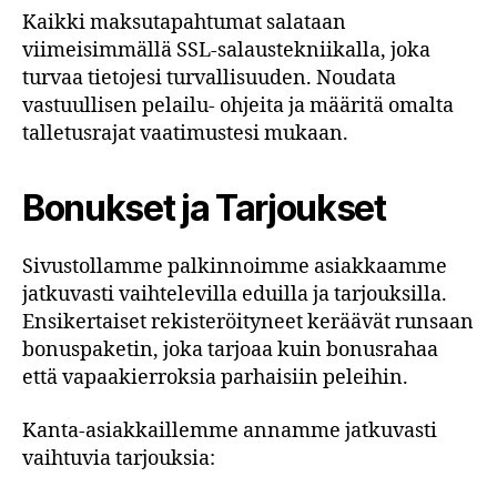
Kaikki maksutapahtumat salataan
viimeisimmällä SSL-salaustekniikalla, joka
turvaa tietojesi turvallisuuden. Noudata
vastuullisen pelailu- ohjeita ja määritä omalta
talletusrajat vaatimustesi mukaan.
Bonukset ja Tarjoukset
Sivustollamme palkinnoimme asiakkaamme
jatkuvasti vaihtelevilla eduilla ja tarjouksilla.
Ensikertaiset rekisteröityneet keräävät runsaan
bonuspaketin, joka tarjoaa kuin bonusrahaa
että vapaakierroksia parhaisiin peleihin.
Kanta-asiakkaillemme annamme jatkuvasti
vaihtuvia tarjouksia: