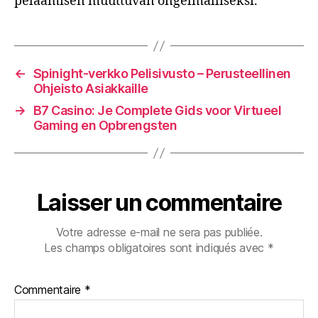
pelaamisen muuttuvan ongelmalliseksi.
←
Spinight-verkko Pelisivusto – Perusteellinen
Ohjeisto Asiakkaille
→
B7 Casino: Je Complete Gids voor Virtueel
Gaming en Opbrengsten
Laisser un commentaire
Votre adresse e-mail ne sera pas publiée.
Les champs obligatoires sont indiqués avec
*
Commentaire
*