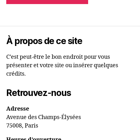
À propos de ce site
C’est peut-être le bon endroit pour vous
présenter et votre site ou insérer quelques
crédits.
Retrouvez-nous
Adresse
Avenue des Champs-Élysées
75008, Paris
Heures d’ouverture