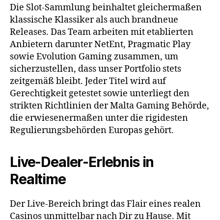
Die Slot-Sammlung beinhaltet gleichermaßen
klassische Klassiker als auch brandneue
Releases. Das Team arbeiten mit etablierten
Anbietern darunter NetEnt, Pragmatic Play
sowie Evolution Gaming zusammen, um
sicherzustellen, dass unser Portfolio stets
zeitgemäß bleibt. Jeder Titel wird auf
Gerechtigkeit getestet sowie unterliegt den
strikten Richtlinien der Malta Gaming Behörde,
die erwiesenermaßen unter die rigidesten
Regulierungsbehörden Europas gehört.
Live-Dealer-Erlebnis in
Realtime
Der Live-Bereich bringt das Flair eines realen
Casinos unmittelbar nach Dir zu Hause. Mit