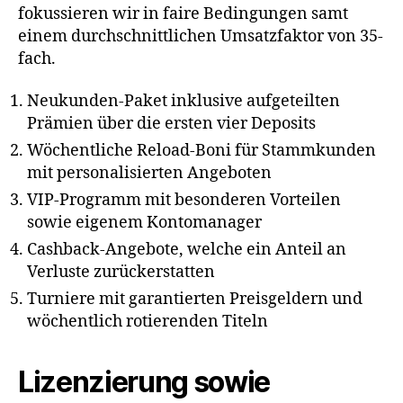
fokussieren wir in faire Bedingungen samt
einem durchschnittlichen Umsatzfaktor von 35-
fach.
Neukunden-Paket inklusive aufgeteilten
Prämien über die ersten vier Deposits
Wöchentliche Reload-Boni für Stammkunden
mit personalisierten Angeboten
VIP-Programm mit besonderen Vorteilen
sowie eigenem Kontomanager
Cashback-Angebote, welche ein Anteil an
Verluste zurückerstatten
Turniere mit garantierten Preisgeldern und
wöchentlich rotierenden Titeln
Lizenzierung sowie