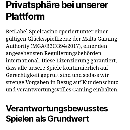
Privatsphäre bei unserer
Plattform
BetLabel Spielcasino operiert unter einer
gültigen Glücksspiellizenz der Malta Gaming
Authority (MGA/B2C/394/2017), einer den
angesehensten Regulierungsbehörden
international. Diese Lizenzierung garantiert,
dass alle unsere Spiele kontinuierlich auf
Gerechtigkeit geprüft sind und sodass wir
strenge Vorgaben in Bezug auf Kundenschutz
und verantwortungsvolles Gaming einhalten.
Verantwortungsbewusstes
Spielen als Grundwert