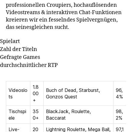
professionellen Croupiers, hochauflösenden
Videostreams & interaktiven Chat-Funktionen
kreieren wir ein fesselndes Spielvergnügen,
das seinesgleichen sucht.
Spielart
Zahl der Titeln
Gefragte Games
durchschnittlicher RTP
1.8
Videoslo
Buch of Dead, Starburst,
96,
00
ts
Gonzos Quest
4%
+
Tischspi
35
BlackJack, Roulette,
98,
ele
0+
Baccarat
2%
Live-
20
Lightning Roulette, Mega Ball,
97,1