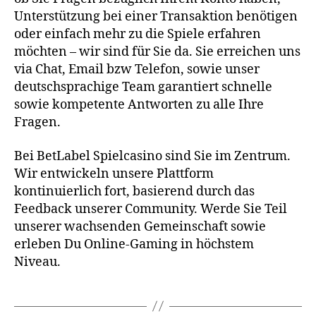
Unterstützung bei einer Transaktion benötigen
oder einfach mehr zu die Spiele erfahren
möchten – wir sind für Sie da. Sie erreichen uns
via Chat, Email bzw Telefon, sowie unser
deutschsprachige Team garantiert schnelle
sowie kompetente Antworten zu alle Ihre
Fragen.
Bei BetLabel Spielcasino sind Sie im Zentrum.
Wir entwickeln unsere Plattform
kontinuierlich fort, basierend durch das
Feedback unserer Community. Werde Sie Teil
unserer wachsenden Gemeinschaft sowie
erleben Du Online-Gaming in höchstem
Niveau.