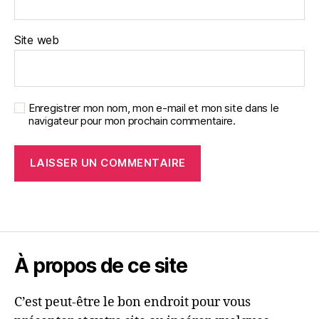
Site web
Enregistrer mon nom, mon e-mail et mon site dans le
navigateur pour mon prochain commentaire.
À propos de ce site
C’est peut-être le bon endroit pour vous