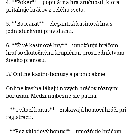
4. **Poker** – populárna hra zručnosti, ktorá
priťahuje hráčov z celého sveta.
5. **Baccarat** – elegantná kasínová hra s
jednoduchými pravidlami.
6. **Živé kasínové hry** – umožňujú hráčom
hrať so skutočnými krupiérmi prostredníctvom
živého prenosu.
## Online kasíno bonusy a promo akcie
Online kasína lákajú nových hráčov rôznymi
bonusmi. Medzi najbežnejšie patria:
– **Uvítací bonus** – získavajú ho noví hráči pri
registrácii.
– **Bez vkladový bonus** – umožňuje hráčom