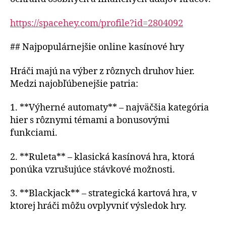
https://spacehey.com/profile?id=2804092
## Najpopulárnejšie online kasínové hry
Hráči majú na výber z rôznych druhov hier.
Medzi najobľúbenejšie patria:
1. **Výherné automaty** – najväčšia kategória
hier s rôznymi témami a bonusovými
funkciami.
2. **Ruleta** – klasická kasínová hra, ktorá
ponúka vzrušujúce stávkové možnosti.
3. **Blackjack** – strategická kartová hra, v
ktorej hráči môžu ovplyvniť výsledok hry.