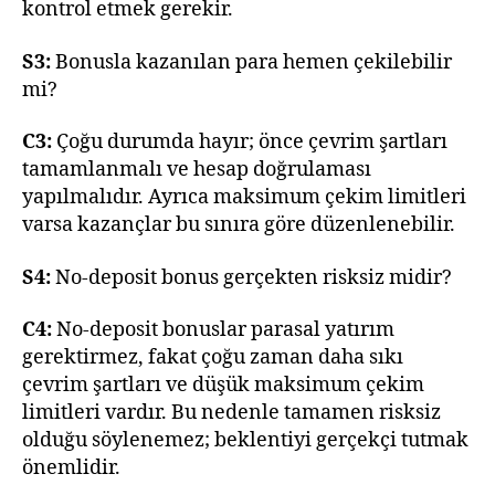
kontrol etmek gerekir.
S3:
Bonusla kazanılan para hemen çekilebilir
mi?
C3:
Çoğu durumda hayır; önce çevrim şartları
tamamlanmalı ve hesap doğrulaması
yapılmalıdır. Ayrıca maksimum çekim limitleri
varsa kazançlar bu sınıra göre düzenlenebilir.
S4:
No-deposit bonus gerçekten risksiz midir?
C4:
No-deposit bonuslar parasal yatırım
gerektirmez, fakat çoğu zaman daha sıkı
çevrim şartları ve düşük maksimum çekim
limitleri vardır. Bu nedenle tamamen risksiz
olduğu söylenemez; beklentiyi gerçekçi tutmak
önemlidir.