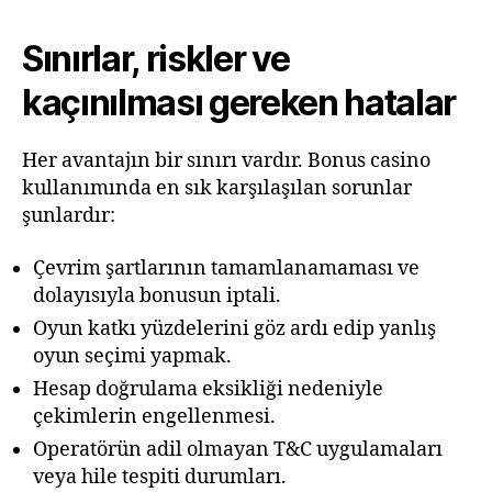
Sınırlar, riskler ve
kaçınılması gereken hatalar
Her avantajın bir sınırı vardır. Bonus casino
kullanımında en sık karşılaşılan sorunlar
şunlardır:
Çevrim şartlarının tamamlanamaması ve
dolayısıyla bonusun iptali.
Oyun katkı yüzdelerini göz ardı edip yanlış
oyun seçimi yapmak.
Hesap doğrulama eksikliği nedeniyle
çekimlerin engellenmesi.
Operatörün adil olmayan T&C uygulamaları
veya hile tespiti durumları.