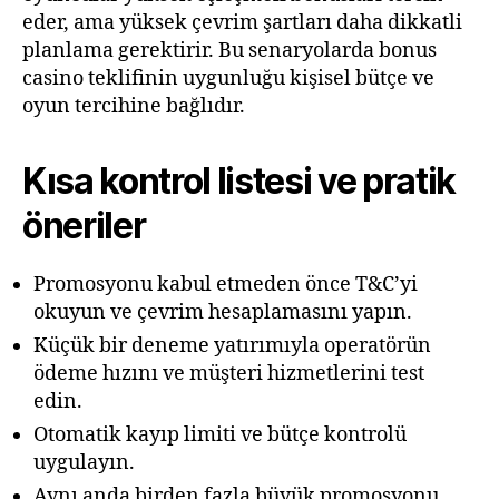
eder, ama yüksek çevrim şartları daha dikkatli
planlama gerektirir. Bu senaryolarda bonus
casino teklifinin uygunluğu kişisel bütçe ve
oyun tercihine bağlıdır.
Kısa kontrol listesi ve pratik
öneriler
Promosyonu kabul etmeden önce T&C’yi
okuyun ve çevrim hesaplamasını yapın.
Küçük bir deneme yatırımıyla operatörün
ödeme hızını ve müşteri hizmetlerini test
edin.
Otomatik kayıp limiti ve bütçe kontrolü
uygulayın.
Aynı anda birden fazla büyük promosyonu