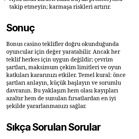
takip etmeyin; karmaşa riskleri artırır.
Sonuç
Bonus casino teklifler doğru okunduğunda
oyuncular için değer yaratabilir. Ancak her
teklif herkes için uygun değildir; çevrim
şartları, maksimum çekim limitleri ve oyun
katkıları kararınızı etkiler. Temel kural: önce
şartları anlayın, küçük başlayın ve sorumlu
davranın. Bu yaklaşım hem olası kayıpları
azaltır hem de sunulan fırsatlardan en iyi
şekilde yararlanmanızı sağlar.
Sıkça Sorulan Sorular