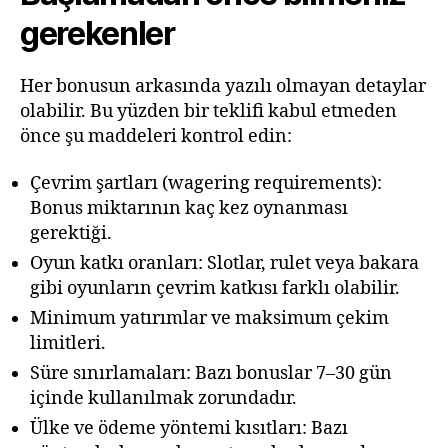
gerekenler
Her bonusun arkasında yazılı olmayan detaylar
olabilir. Bu yüzden bir teklifi kabul etmeden
önce şu maddeleri kontrol edin:
Çevrim şartları (wagering requirements):
Bonus miktarının kaç kez oynanması
gerektiği.
Oyun katkı oranları: Slotlar, rulet veya bakara
gibi oyunların çevrim katkısı farklı olabilir.
Minimum yatırımlar ve maksimum çekim
limitleri.
Süre sınırlamaları: Bazı bonuslar 7–30 gün
içinde kullanılmak zorundadır.
Ülke ve ödeme yöntemi kısıtları: Bazı