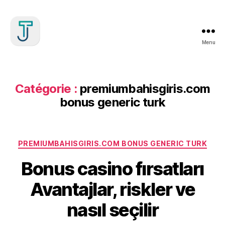
Menu
Julien
Treille
Catégorie :
premiumbahisgiris.com
bonus generic turk
Catégories
PREMIUMBAHISGIRIS.COM BONUS GENERIC TURK
Bonus casino fırsatları
Avantajlar, riskler ve
nasıl seçilir